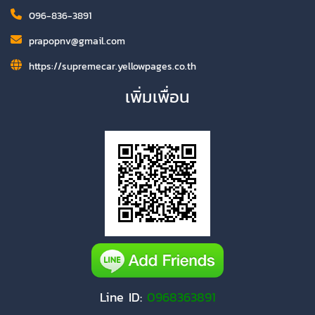
096-836-3891
prapopnv@gmail.com
https://supremecar.yellowpages.co.th
เพิ่มเพื่อน
Line ID:
0968363891