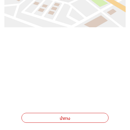
นำทาง