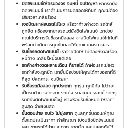
ปิดไฟแนนซ์ให้ครบวงจร จบหนี้ จบปัญหา
หากรถยัง
ติดไฟแนนซ์ เราดำเนินการปิดยอดให้ทันที คุณไม่ต้อง
เสียเวลาเคลียร์เอง
เจอปัญหาผ่อนรถไม่ไหว
หรือว่าค้างค่างวด รถใกล้
ถูกยึด หรืออยากขายรถแต่ยังติดไฟแนนซ์ เราช่วย
คุณได้บริการรับซื้อรถมือสอง จ่ายปิดไฟแนนซ์ให้ทันที
พร้อมดำเนินการทุกขั้นตอนให้คุณแบบครบวงจร
รับซื้อรถติดไฟแนนซ์
เราจ่ายปิดให้ ไม่ต้องกังวลเรื่อง
หนี้ค้าง เคลียร์หนี้จบได้เลย
รถค้างค่างวดหลายเดือน ก็ขายได้
ถ้าผ่อนรถไม่ไหว
รถกำลังจะถูกยึด เรายื่นมือช่วยให้คุณได้ทางออกที่ดี
ที่สุด
ปลดภาระ จบปัญหา
รับซื้อรถมือสอง ทุกประเภท
ทุกรุ่น ทุกยี่ห้อ ไม่ว่าจะ
เป็นรถบ้าน รถกระบะ รถเก๋ง รถอเนกประสงค์ รถหรู
รถที่ยังติดไฟแนนซ์อยู่ เราพร้อมรับซื้อหมด ให้ราคา
สูงสุด จ่ายเงินสด
ขั้นตอนง่าย จบไว ไม่ยุ่งยาก
ดูแลทุกขั้นตอนให้คุณ
ตั้งแต่ประเมินราคา ทำสัญญา ไปจนถึงปิดไฟแนนซ์
เลย ขายรถได้ง่าย สะดวก รวดเร็ว และปลอดภัยไว้