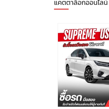
แคตตาล็อกออนไลน์