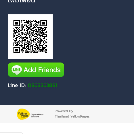
Line ID:
0968363891
Powered By
Thailand YellowPages