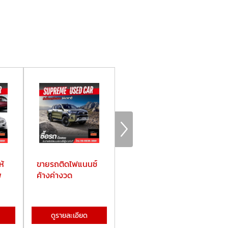
ห้
ขายรถติดไฟแนนซ์
ขายรถมือสองไม่
รั
พ
ค้างค่างวด
ผ่านนายหน้า
ฉั
ดูรายละเอียด
ดูรายละเอียด