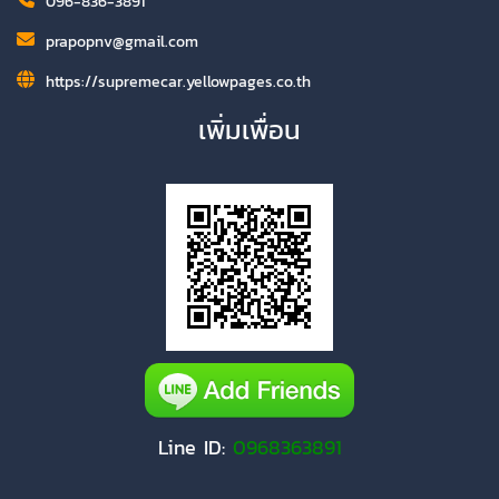
096-836-3891
prapopnv@gmail.com
https://supremecar.yellowpages.co.th
เพิ่มเพื่อน
Line ID:
0968363891